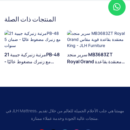
المنتجات ذات الصلة
سرير منجد MB3683ZT
مرتبة زنبركية جيبية 21PB-48
Royal Grand معنقدة بقاعدة
مع زنبرك مضغوط عاليًا -
قوية مقاس King - JLH
ضمان 5 سنوات
Furniture
في JLH Mattress، مهمتنا هي جلب الأحلام الجميلة للعالم من خلال تقديم
منتجات عالية الجودة وخدمة عملاء ممتازة.