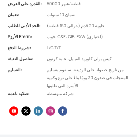
50000 قطعة/شهر
القدرة على العرض:
ضمان 10 سنوات
ضمان:
حاوية 20 قدم (حوالي 150 قطعة)
الحد الأدنى للطلب:
فوب، C&F، CIF، EXW (اختياري)
Pالأرز Ererm:
L/C T/T
شروط الدفع:
كيس بولي كلوريد الفينيل، علبة كرتون
تفاصيل التعبئة:
من تاريخ حصولنا على الوديعة، سنقوم بتسليم
التسليم:
المنتجات في غضون 30 يومًا بناءً على نوع وكمية
الأسرة التي طلبتها
شركة متوسطة
صلابة ناعمة: