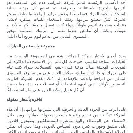
أحد الأسباب الرئيسية لتميز شركة المراتب هذه عن المنافسة هو
التزامها بالجودة الاستثنائية والحرفية. تم تصنيع كل مرتبة بعناية
باستخدام أجود المواد فقط، مما يضمن توفير الراحة والمتانة. تفتخر
الشركة كثيرًا بتصنيع مراتبها، وذلك باستخدام تقنيات مبتكرة لإنشاء
منتجات مصممة لتدوم طويلاً. سواء كنت تفضل ملمسًا أكثر صلابة أو
نعومة، يمكنك أن تطمئن عندما تعلم أن مرتبتك مصممة لتوفير
المستوى المثالي من الدعم لنوم مريح أثناء الليل.
مجموعة واسعة من الخيارات
ميزة أخرى لاختيار شركة المراتب هذه هي المجموعة الواسعة من
الخيارات المتاحة لتناسب احتياجات كل نائم. من الإسفنج ذو الذاكرة إلى
الموديلات الهجينة، هناك مرتبة تلبي جميع التفضيلات. سواء كنت تنام
على ظهرك أو جانبك أو بطنك، يمكنك العثور على مرتبة توفر المستوى
المثالي من الراحة والدعم. بالإضافة إلى ذلك، تقدم الشركة خيارات
التخصيص لأولئك الذين لديهم احتياجات أو تفضيلات محددة، مما يضمن
أن كل عميل يمكنه العثور على ما يناسبه تمامًا.
فاخرة بأسعار معقولة
على الرغم من الجودة العالية والحرفية التي تتميز بها مراتبها، إلا أن هذه
الشركة تمكنت من تقديم رفاهية بأسعار معقولة لعملائها. ومن خلال
الاستغناء عن الوسطاء والبيع مباشرة للمستهلكين، يصبحون قادرين
على تحقيق وفورات كبيرة دون المساس بالجودة. وهذا يعني أنه يمكن
للعملاء الاستمتاع بالملمس الفاخر للمراتب الراقية دون إنفاق الكثير