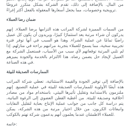
من المال. بالإضافة إلى ذلك، تقدم الشركة بشكل متكرر عروضًا
ترويجية وخصومات، مما يجعل أسعارها المعقولة بالفعل أكثر إغراءً.
ضمان رضا العملاء
من السمات المميزة لشركة المراتب هذه التزامها برضا العملاء. إنهم
يدركون أن شراء مرتبة يعد استثمارًا كبيرًا، ويريدون أن يكون كل عميل
راضيًا تمامًا عن عملية الشراء. وهذا هو السبب في أنها توفر فترة
تجريبية سخية، مما يسمح للعملاء بتجربة مراتبهم براحة في منازلهم. إذا
لم تلبي المرتبة توقعاتهم لأي سبب من الأسباب، فستعمل الشركة مع
العميل لإيجاد حل يضمن رضاه. هذا الالتزام بالخدمة والجودة يميزهم
في هذه الصناعة.
الممارسات الصديقة للبيئة
بالإضافة إلى توفير الجودة والقيمة الاستثنائية، تعطي شركة المراتب
هذه أيضًا الأولوية للممارسات الصديقة للبيئة في عملية التصنيع. إنهم
ملتزمون بالاستدامة وتقليل تأثيرها البيئي، باستخدام مواد من مصادر
أخلاقية وصديقة للبيئة. من أغطية القطن العضوي إلى الرغوة النباتية،
يتم دراسة كل جانب من جوانب عملية الإنتاج بعناية لتقليل النفايات
وانبعاثات الكربون. من خلال اختيار مرتبة من هذه الشركة، يمكن
للعملاء الاطمئنان عندما يعلمون أنهم يدعمون شركة تهتم بالكوكب.
خاتمة: