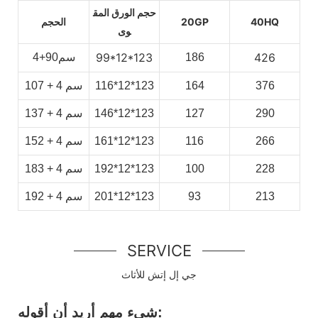
حجم الورق المق
40HQ
20GP
الحجم
وى
99*12*123
426
186
سم90+4
376
164
116*12*123
سم
4
+
107
290
127
146*12*123
سم
4
+
137
266
116
161*12*123
سم
4
+
152
228
100
192*12*123
سم
4
+
183
213
93
201*12*123
سم
4
+
192
SERVICE
جي إل إتش للأثاث
شيء مهم أريد أن أقوله: