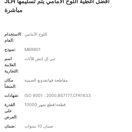
JLH أفضل أغطية اللوح الأمامي يتم تسليمها
مباشرة
اللوح الأمامي
الاستخدام
العام:
MB9901
نموذج:
جي إل إتش للأثاث
اسم
العلامة
التجارية:
مقاطعة قوانغدونغ الصينية
مكان
المنشأ:
ISO 9001 : 2000,BS7177,CFR1633
شهادات:
10000 قطعة/قطع شهر
القدرة
على
العرض:
ضمان 10 سنوات
ضمان: