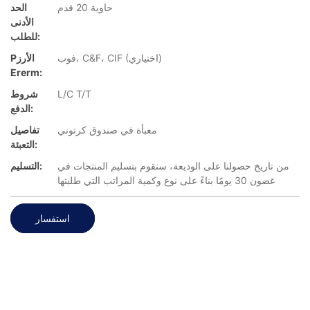
حاوية 20 قدم
الحد
الأدنى
للطلب:
فوب، C&F، CIF (اختياري)
Pالأرز
Ererm:
L/C T/T
شروط
الدفع:
معبأة في صندوق كرتوني
تفاصيل
التعبئة:
من تاريخ حصولنا على الوديعة، سنقوم بتسليم المنتجات في
التسليم:
غضون 30 يومًا بناءً على نوع وكمية المراتب التي طلبتها
استفسار