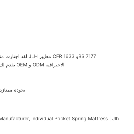
تتوافق الأقمشة المستخدمة في تصنيع JLH مع معايير المنسوجات العضوية العالمية. لقد حصلوا على شهادة من OEKO-TEX. لقد اجتازت منتجات JLH معايير CFR 1633 وBS 7177
يتطلب هذا المنتج القليل من الصيانة بفضل قوته ومتانته. يمكن أن تستمر لأجيال مع الحد الأدنى من الرعاية. JLH Mattress يقدم لك خدمة OEM و ODM الاحترافية
يقوم مراقبو الجودة لدينا بفحص جميع المنتجات لضمان الأداء المثالي. بفضل التقنيات المتطورة والإنتاج التلقائي، تتميز مراتب JLH بجودة ممت