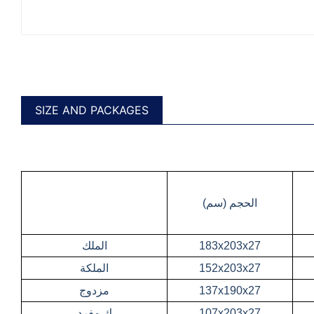
SIZE AND PACKAGES
الحجم (سم)
183x203x27
الملك
152x203x27
الملكة
137x190x27
مزدوج
107x203x27
ك.مفرد