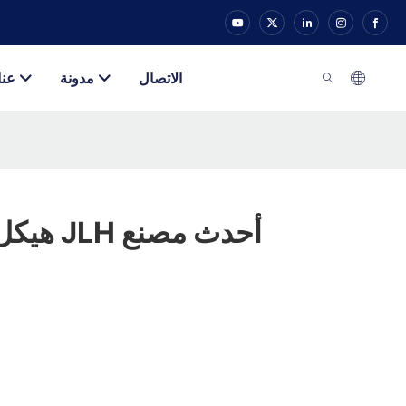
الاتصال
مدونة
عنا
هيكل سرير مزدوج JLH أحدث مصنع