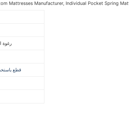
2 سم M28
قطع باستخدا