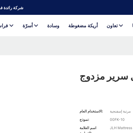
JLH Mattress - شر
تعاون
أريكة مضغوطة
وسادة
أسرّة
فرا
مرتبة إسفنجية
الاستخدام العام:
00FK-10
نموذج:
JLH Mattress
اسم العلامة