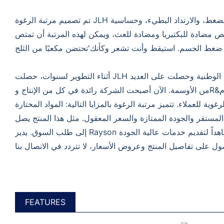
تم تصميم مرتبة الرغوة JLH لتكون عصرية، مع تخفيف الضغط، والارتداد البطيء، وحساسية
ئص مضادة للبكتيريا ومضادة للعث، ويمكن لهذه المرتبة أن تمتص
أثناء التطوير لسنوات، حصلت JLH على العديد من شهادات الجودة الوطنية وحصلت على العديد
من الأوسمة. الآن أصبحت الشركة رائدة في كل من الإنتاج وR&د من مرتبة الرغوة. نحن نقدم
ة للعملاء. تتميز مرتبة الرغوة بالمزايا التالية: المواد المختارة
 المستقر والجودة الممتازة والسعر المعقول. مثل هذا المنتج يصل
إلى طلب السوق. يدير Rayson العمل بحسن نية ويسعى جاهداً لتقديم خدمات عالية الجودة
FEATURES