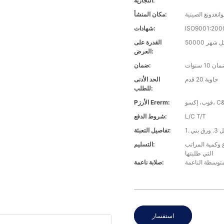
التجارية:
انغدونغ الصينية
مكان المنشأ:
شهادات:
لكل شهر
القدرة على
العرض:
ن 10 سنوات
ضمان:
حاوية 20 قدم
الحد الأدنى
للطلب:
Pالأرز Ererm:
L/C T/T
شروط الدفع:
تفاصيل التعبئة:
ت في غضون 30 يومًا بناءً على نوع وكمية المراتب
التسليم:
التي طلبتها
توسطة الناعمة
صلابة ناعمة:
استفسار