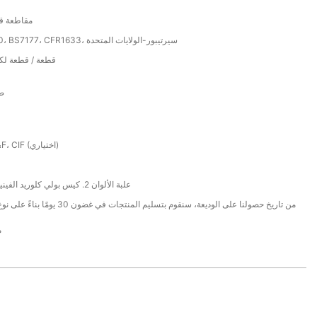
مقاطعة قو
ISO9001:2000، BS7177، CFR1633، سيرتيبور-الولايات المتحدة
50000 قطعة / قطعة 
ضما
فوب، إكسو، C&F، CIF (اختياري)
1. علبة الألوان 2. كيس بولي كلوريد الفينيل 3. ورق بني
من تاريخ حصولنا على الوديعة، سنقوم بتسليم المنتجا
م