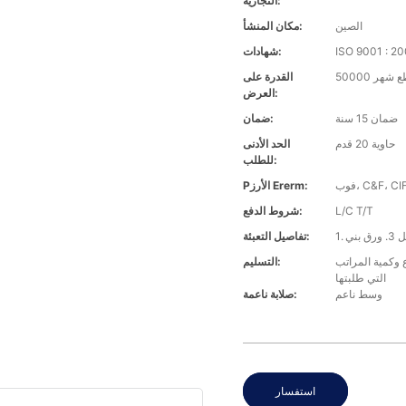
التجارية:
الصين
مكان المنشأ:
ISO 9001 : 2
شهادات:
 قطع شهر
القدرة على
العرض:
ضمان 15 سنة
ضمان:
حاوية 20 قدم
الحد الأدنى
للطلب:
Pالأرز Ererm:
L/C T/T
شروط الدفع:
تفاصيل التعبئة:
ت في غضون 30 يومًا بناءً على نوع وكمية المراتب
التسليم:
التي طلبتها
وسط ناعم
صلابة ناعمة:
استفسار