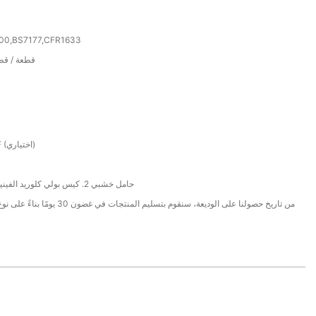
000,BS7177,CFR1633
50000 قطعة /
فوب، C&F، CIF (اختياري)
1. حامل خشبي 2. كيس بولي كلوريد الفينيل 3. ورق بني
من تاريخ حصولنا على الوديعة، سنقوم بتسليم المنتجا