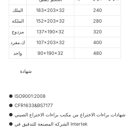
240
183x203x32
الملك
280
152x203x32
الملكة
320
137x190x32
مزدوج
400
107x203x32
ك.مفرد
480
90x190x32
واحد
شهادة
◆◆
● ISO9001:2008
● CFR1633&BS7177
● شهادات براءات الاختراع من مكتب براءات الاختراع الصيني
● الشركة المصنعة للتدقيق في Intertek