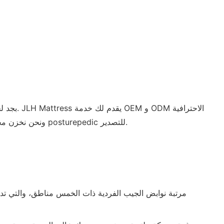
تعمل شركة JINLONGHENG FURNITURE CO.,LTD بجد لجعل جودة وأداء منتجات المراتب الهجينة أكثر انسجامًا مع احتياجات العملاء. JLH Mattress يقدم لك خدمة OEM و ODM الاحترافية
لقد حصلت مرتبة JLH على شهادة ISO 9001 2000، ونحن نخزن مجموعة واسعة من مراجعات المراتب الهجينة، وفراش كيلبورن النخبة الهجين posturepedic للتصدير.