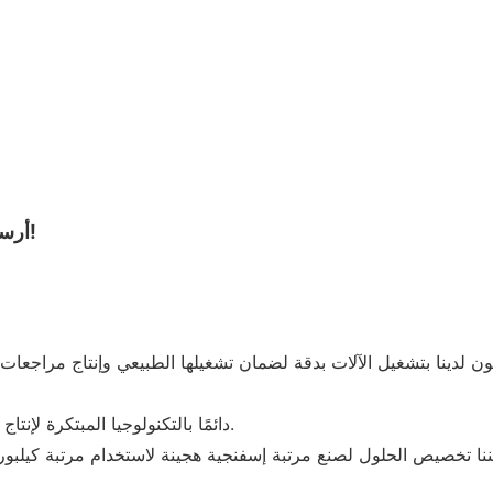
أرسل لنا استفسارك الآن، واحصل على خدمة التصميم المجانية!
لتلبية متطلبات العملاء، تحتفظ JLH دائمًا بالتكنولوجيا المبتكرة لإنتاج مرتبة هجينة من اللاتكس.