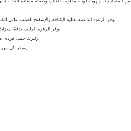
● توفر الرغوة الناعمة عالية الكثافة والإسفنج الصلب عالي الكثافة في الطبقة السفلية مزيدًا من الراحة ودعمًا أفضل للظهر.
● توفر الرغوة الملتفة تدفقًا متزايدًا للهواء، بينما يوفر اللاتكس الطبيعي الدعم الصحيح المناسب.
● زنبرك جيبي فردي مزود بغطاء إسفنجي، مما يوفر الدعم الكافي لعمودك الفقري.
● يتوفر كل من 