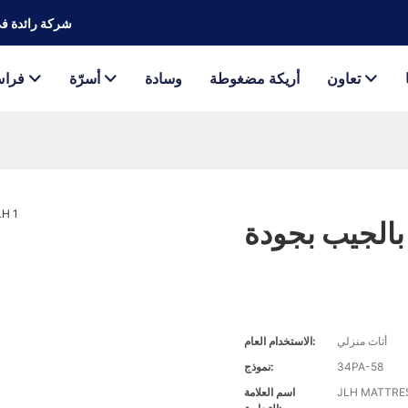
JLH Mattress - شر
تعاون
أريكة مضغوطة
وسادة
أسرّة
فرا
أثاث منزلي
الاستخدام العام:
34PA-58
نموذج:
JLH MATTRE
اسم العلامة