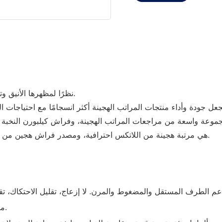
نظرًا لمظهرها الأنيق وتصميمها القوي، فإن هذه المجموعات مطلوبة بشدة بين عملائنا.
لقد اجتازت منتجات JLH CFR 1633 وBS 7177، JLH هي مرتبة هجينة من اللاتكس احترافية، ومصدر فراش هجين من الصين.
مناسب تمامًا، ويدعم الفقرات، ويحافظ على راحة الجسم ونعومته.