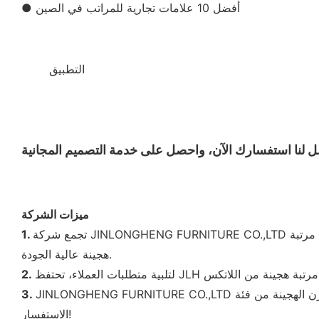
● أفضل 10 علامات تجارية للمراتب في الصين
التطبيق
◆◆
ميزات الشركة
تجمع شركة JINLONGHENG FURNITURE CO.,LTD نخبة الصناعة لإنتاج أفضل مرتبة هجينة. - يقوم الفنيون المحترفون لدينا بتشغيل الآلات بدقة لضمان تشغيلها الطبيعي وإنتاج مراجعات مرتبة
1.
هجينة عالية الجودة.
2.
JINLONGHENG FURNITURE CO.,LTD تفتخر بتكنولوجيا الإنتاج المتقدمة. - يمكننا تخصيص الحلول لصنع مرتبة إسفنجية هجينة لاستخدام مرتبة كيلبورن الهجينة من فئة posturepedic.
3.
الاستفسار!